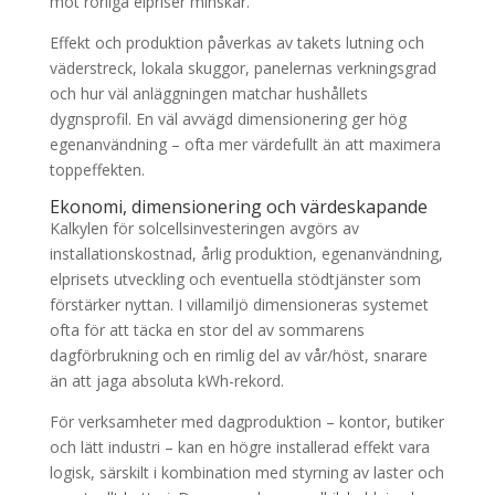
mot rörliga elpriser minskar.
Effekt och produktion påverkas av takets lutning och
väderstreck, lokala skuggor, panelernas verkningsgrad
och hur väl anläggningen matchar hushållets
dygnsprofil. En väl avvägd dimensionering ger hög
egenanvändning – ofta mer värdefullt än att maximera
toppeffekten.
Ekonomi, dimensionering och värdeskapande
Kalkylen för solcellsinvesteringen avgörs av
installationskostnad, årlig produktion, egenanvändning,
elprisets utveckling och eventuella stödtjänster som
förstärker nyttan. I villamiljö dimensioneras systemet
ofta för att täcka en stor del av sommarens
dagförbrukning och en rimlig del av vår/höst, snarare
än att jaga absoluta kWh-rekord.
För verksamheter med dagproduktion – kontor, butiker
och lätt industri – kan en högre installerad effekt vara
logisk, särskilt i kombination med styrning av laster och