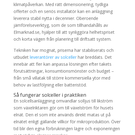
klimatpåverkan. Med rätt dimensionering, tydliga
offerter och en seriös installatör kan en anläggning
leverera stabil nytta i decennier. Oberoende
jämförelseverktyg, som de som tillhandahålls av
Elmarknad.se, hjälper till att synliggöra helhetspriset
och korta vägen från planering till driftsatt system.
Tekniken har mognat, priserna har stabiliserats och
utbudet
leverantörer av solceller
har breddats. Det
innebär att fler kan anpassa lösningen efter takets
förutsättningar, konsumtionsmönster och budget –
från små villatak till större kommersiella ytor med
behov av lastföljning eller batteristöd.
Så fungerar solceller i praktiken
En solcellsanläggning omvandlar solljus till likström
som växelriktaren gör om till växelström för husets
elnät. Den el som inte används direkt matas ut på
elnätet enligt gällande villkor för mikroproduktion. Över
tid blir den egna förbrukningen lägre och exponeringen