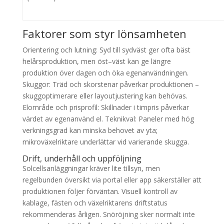
Faktorer som styr lönsamheten
Orientering och lutning: Syd till sydväst ger ofta bäst
helårsproduktion, men öst–väst kan ge längre
produktion över dagen och öka egenanvändningen.
Skuggor: Träd och skorstenar påverkar produktionen –
skuggoptimerare eller layoutjustering kan behövas.
Elområde och prisprofil: Skillnader i timpris påverkar
värdet av egenanvänd el. Teknikval: Paneler med hög
verkningsgrad kan minska behovet av yta;
mikroväxelriktare underlättar vid varierande skugga.
Drift, underhåll och uppföljning
Solcellsanläggningar kräver lite tillsyn, men
regelbunden översikt via portal eller app säkerställer att
produktionen följer förväntan. Visuell kontroll av
kablage, fästen och växelriktarens driftstatus
rekommenderas årligen. Snöröjning sker normalt inte