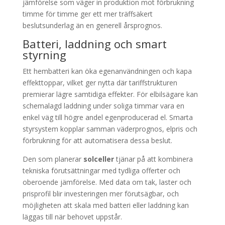
jämförelse som väger in produktion mot förbrukning
timme för timme ger ett mer träffsäkert
beslutsunderlag än en generell årsprognos.
Batteri, laddning och smart
styrning
Ett hembatteri kan öka egenanvändningen och kapa
effekttoppar, vilket ger nytta där tariffstrukturen
premierar lägre samtidiga effekter. För elbilsägare kan
schemalagd laddning under soliga timmar vara en
enkel väg till högre andel egenproducerad el. Smarta
styrsystem kopplar samman väderprognos, elpris och
förbrukning för att automatisera dessa beslut.
Den som planerar
solceller
tjänar på att kombinera
tekniska förutsättningar med tydliga offerter och
oberoende jämförelse. Med data om tak, laster och
prisprofil blir investeringen mer förutsägbar, och
möjligheten att skala med batteri eller laddning kan
läggas till när behovet uppstår.