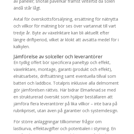
av paneler; snöfall påverkar främst vintertid då solen
ändå står lågt.
Avtal för överskottsförsäljning, ersättning för nätnytta
och villkor för mätning bör ses över vartannat till vart
tredje år. Byte av växelriktare kan bli aktuellt efter
längre driftperiod, vilket är klokt att avsätta medel för i
kalkylen.
Jämförelse av solceller och leverantörer
En tydlig offert bör specificera paneltyp och effekt,
växelriktare, montage, garanti (produkt och effekt),
elnätsarbete, driftsättning samt eventuella tillval som
batteri och laddbox. Totalpris inklusive alla delmoment
gör jämförelsen rättvis. Här bidrar Elmarknad.se med
en strukturerad översikt som hjälper beställaren att
jämföra flera leverantörer på lika villkor – inte bara på
rubrikpriset, utan även på garantier och systemdesign.
För större anläggningar tillkommer frågor om
lastkurva, effektavgifter och potentialen i styrning. En