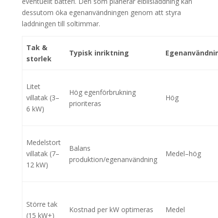
eventuellt batteri. Den som planerar elbilsladdning kan
dessutom öka egenanvändningen genom att styra
laddningen till soltimmar.
Tak &
Typisk inriktning
Egenanvändni
storlek
Litet
Hög egenförbrukning
villatak (3–
Hög
prioriteras
6 kW)
Medelstort
Balans
villatak (7–
Medel–hög
produktion/egenanvändning
12 kW)
Större tak
Kostnad per kW optimeras
Medel
(15 kW+)